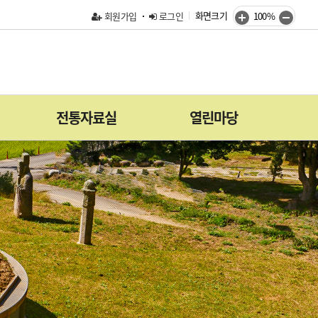
화면크기
회원가입
로그인
100%
전통자료실
열린마당