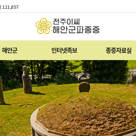
 121,857
해안군
인터넷족보
종중자료실