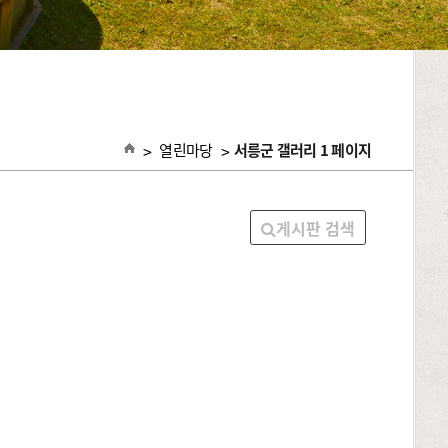
>
열린마당
>
서릉군 갤러리 1 페이지
게시판 검색