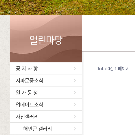
열린마당
공 지 사 항
Total 0건
1 페이지
지파문중소식
일 가 동 정
업데이트소식
사진갤러리
- 해안군 갤러리