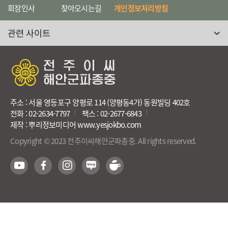
회장인사
찾아오시는길
개인정보처리방침
관련 사이트 선택
주소 : 서울 영등포구 양평로 114 (양평동4가) 동원빌딩 402호
전화 : 02-2634-7797
팩스 : 02-2677-6843
제작 : 뿌리정보미디어 www.yesjokbo.com
Copyright © 2023 전주이씨해안군파종중. All rights reserved.