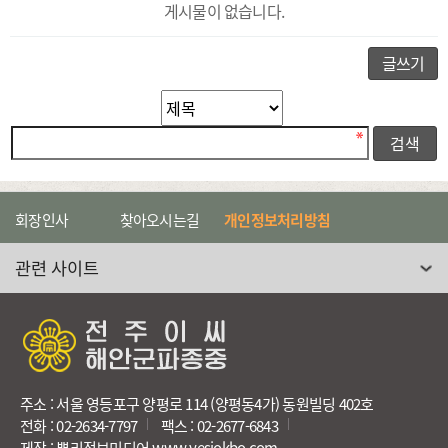
게시물이 없습니다.
글쓰기
필수
검색대상
검색어
회장인사
찾아오시는길
개인정보처리방침
관련 사이트 선택
주소 : 서울 영등포구 양평로 114 (양평동4가) 동원빌딩 402호
전화 : 02-2634-7797
팩스 : 02-2677-6843
제작 : 뿌리정보미디어 www.yesjokbo.com