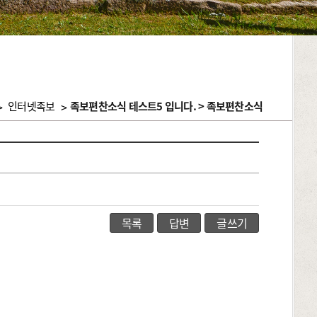
>
인터넷족보
>
족보편찬소식 테스트5 입니다. > 족보편찬소식
목록
답변
글쓰기