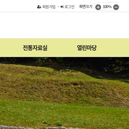
화면크기
회원가입
로그인
100%
전통자료실
열린마당