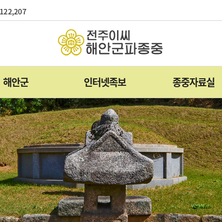
122,207
해안군
인터넷족보
종중자료실