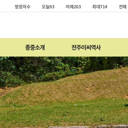
방문자수
오늘93
어제203
최대714
전체 
종중소개
전주이씨역사